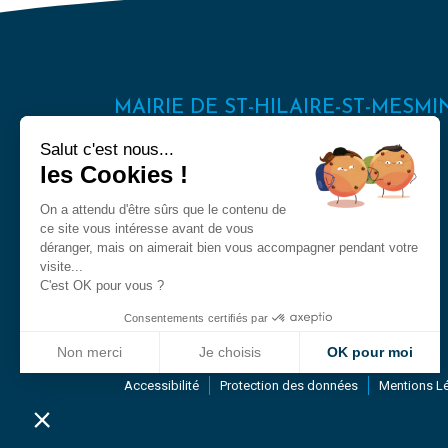
MAIRIE DE ST-HILAIRE-ST-MESMI
494, route d’Orléans
Salut c'est nous...
45160 Saint-Hilaire-Saint-Mesmin
les Cookies !
On a attendu d'être sûrs que le contenu de
Tél : 02 38 76 30 24
ce site vous intéresse avant de vous
déranger, mais on aimerait bien vous accompagner pendant votre
CONTACTER LA MAIRIE
visite...
C'est OK pour vous ?
Consentements certifiés par
Non merci
Je choisis
OK pour moi
Axeptio consent
Plateforme de Gestion du Consentement : Personnalisez vo
Accessibilité
Protection des données
Mentions L
Notre plateforme vous permet d'adapter et de gérer vos param