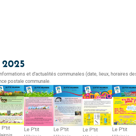
 2025
formations et d'actualités communales (date, lieux, horaires de
agence postale communale.
 P'tit
Le P'tit
Le P'tit
Le P'tit
Le P'tit
lairois