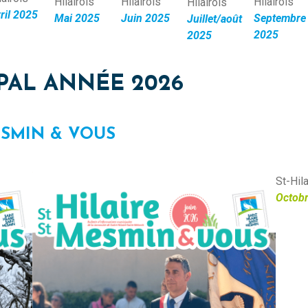
Hilairois
Hilairois
Hilairois
Hilairois
ril 2025
Septembre
Mai 2025
Juin 2025
Juillet/août
2025
2025
PAL ANNÉE 2026
ESMIN & VOUS
St-Hil
Octob