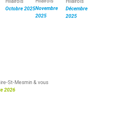
Hilairois
Hilairois
Hilairois
Novembre
Octobre
2025
Décembre
2025
2025
aire-St-Mesmin & vous
re 2026