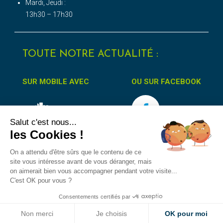
Mardi, Jeudi :
13h30 – 17h30
TOUTE NOTRE ACTUALITÉ :
SUR MOBILE AVEC
OU SUR FACEBOOK
Salut c'est nous...
les Cookies !
On a attendu d'être sûrs que le contenu de ce
site vous intéresse avant de vous déranger, mais
on aimerait bien vous accompagner pendant votre visite...
Accessibilité
Protection des données
Mentions Légales
C'est OK pour vous ?
Consentements certifiés par
Non merci
Je choisis
OK pour moi