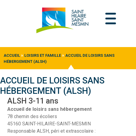
Passer
au
contenu
»
»
ACCUEIL
LOISIRS ET FAMILLE
ACCUEIL DE LOISIRS SANS
HÉBERGEMENT (ALSH)
ACCUEIL DE LOISIRS SANS
HÉBERGEMENT (ALSH)
ALSH 3-11 ans
Accueil de loisirs sans hébergement
78 chemin des écoliers
45160 SAINT-HILAIRE-SAINT-MESMIN
Responsable ALSH, péri et extrascolaire :