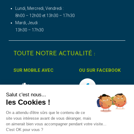
Lundi, Mercredi, Vendredi :
8h00 – 12h00 et 13h30 – 17h30
Mardi, Jeudi :
13h30 – 17h30
TOUTE NOTRE ACTUALITÉ :
SUR MOBILE AVEC
OU SUR FACEBOOK
Salut c'est nous...
les Cookies !
On a attendu d'être sûrs que le contenu de ce
site vous intéresse avant de vous déranger, mais
on aimerait bien vous accompagner pendant votre visite...
Accessibilité
Protection des données
Mentions Légales
C'est OK pour vous ?