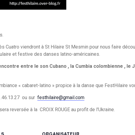
s.
ès Cuatro viendront à St Hilaire St Mesmin pour nous faire découv
pulaire et festive des danses latino-américaines.
encontre entre le son Cubano , la Cumbia colombienne , le 
ambiance « cabaret-latino » propice à la danse que FestHilaire v
81.46.13.27 ou sur
festhilaire@gmail.com
 sera reversée à la CROIX ROUGE au profit de l’Ukraine.
LS
ORGANISATEUR