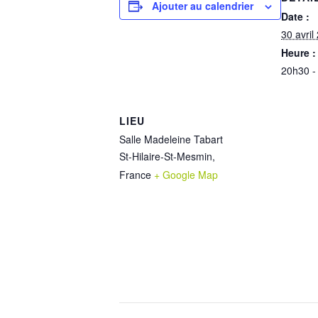
Ajouter au calendrier
Date :
30 avril
Heure :
20h30 -
LIEU
Salle Madeleine Tabart
St-Hilaire-St-Mesmin
,
France
+ Google Map