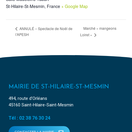
St-Hilaire-St-Mesmin
,
France
+ Google Map
Marché « mangeons
ANNULÉ – Spectacle de Noël de
l’APESH
Loiret »
MAIRIE DE ST-HILAIRE-ST-MESMIN
494, route d’Orléans
45160 Saint-Hilaire-Saint-Mesmin
Tél : 02 38 76 30 24