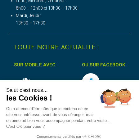
Lundi, Mercredi, Vendredi :
8h00 – 12h00 et 13h30 – 17h30
Mardi, Jeudi :
13h30 – 17h30
TOUTE NOTRE ACTUALITÉ :
SUR MOBILE AVEC
OU SUR FACEBOOK
Salut c'est nous...
les Cookies !
On a attendu d'être sûrs que le contenu de ce
site vous intéresse avant de vous déranger, mais
on aimerait bien vous accompagner pendant votre visite...
Accessibilité
Protection des données
Mentions Légales
C'est OK pour vous ?
Consentements certifiés par