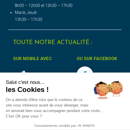
8h00 – 12h00 et 13h30 – 17h30
Mardi, Jeudi :
13h30 – 17h30
TOUTE NOTRE ACTUALITÉ :
SUR MOBILE AVEC
OU SUR FACEBOOK
Salut c'est nous...
les Cookies !
On a attendu d'être sûrs que le contenu de ce
site vous intéresse avant de vous déranger, mais
on aimerait bien vous accompagner pendant votre visite...
Accessibilité
Protection des données
Mentions Légales
C'est OK pour vous ?
Consentements certifiés par