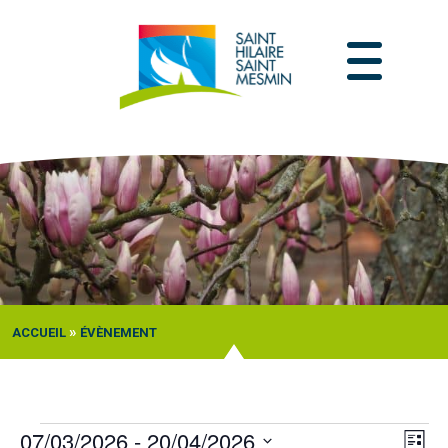
Passer
au
contenu
»
ACCUEIL
ÉVÈNEMENT
Évènements
07/03/2026
 - 
20/04/2026
Navi
Nav