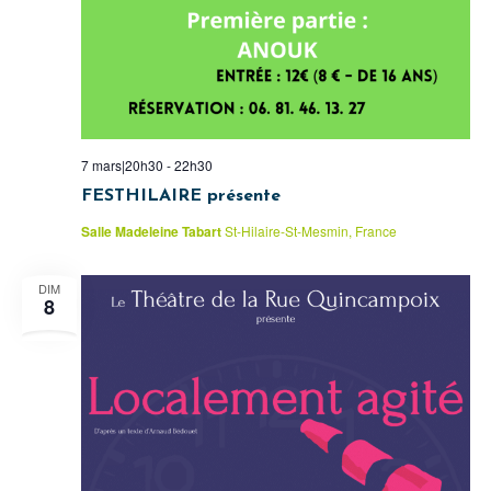
7 mars|20h30
-
22h30
FESTHILAIRE présente
Salle Madeleine Tabart
St-Hilaire-St-Mesmin, France
DIM
8