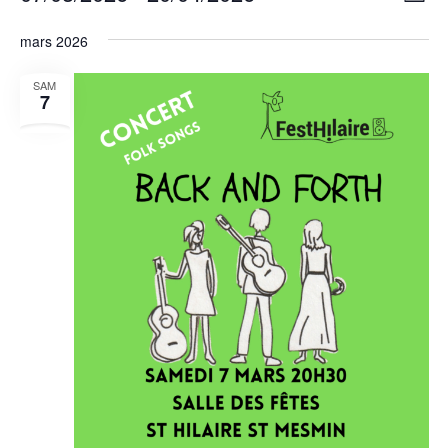
Liste
de
par
Sélectionnez
mars 2026
vu
une
cons
date.
Év
SAM
7