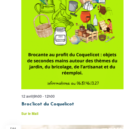
12 avril|9h00
-
12h00
Broc’licot du Coquelicot
Sur le Mail
DIM