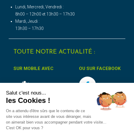
Lundi, Mercredi, Vendredi :
8h00 – 12h00 et 13h30 – 17h30
Mardi, Jeudi :
13h30 – 17h30
TOUTE NOTRE ACTUALITÉ :
SUR MOBILE AVEC
OU SUR FACEBOOK
Salut c'est nous...
les Cookies !
On a attendu d'être sûrs que le contenu de ce
site vous intéresse avant de vous déranger, mais
on aimerait bien vous accompagner pendant votre visite...
Accessibilité
Protection des données
Mentions Légales
C'est OK pour vous ?