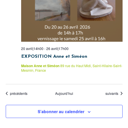
20 avril|14h00
-
26 avril|17h00
EXPOSITION Anne et Siméon
Maison Anne et Siméon
89 rue du Haut Midi, Saint-Hilaire-Saint-
Mesmin, France
Évènements
Évènements
précédents
Aujourd’hui
suivants
S’abonner au calendrier