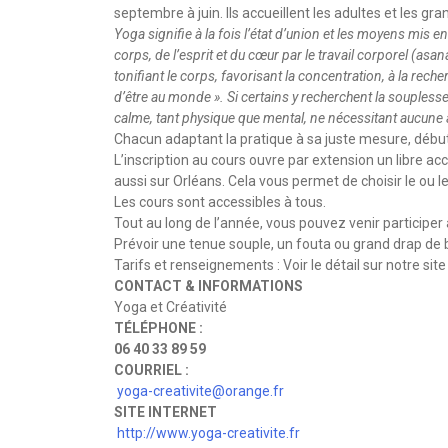
septembre à juin. Ils accueillent les adultes et les gr
Yoga signifie à la fois l’état d’union et les moyens mis 
corps, de l’esprit et du cœur par le travail corporel (asan
tonifiant le corps, favorisant la concentration, à la rec
d’être au monde ». Si certains y recherchent la souplesse
calme, tant physique que mental, ne nécessitant aucune a
Chacun adaptant la pratique à sa juste mesure, déb
L’inscription au cours ouvre par extension un libre a
aussi sur Orléans. Cela vous permet de choisir le ou 
Les cours sont accessibles à tous.
Tout au long de l’année, vous pouvez venir participer
Prévoir une tenue souple, un fouta ou grand drap de b
Tarifs et renseignements : Voir le détail sur notre site
CONTACT & INFORMATIONS
Yoga et Créativité
TÉLÉPHONE :
06 40 33 89 59
COURRIEL :
yoga-creativite@orange.fr
SITE INTERNET
http://www.yoga-creativite.fr