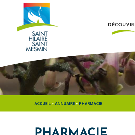
Passer
au
contenu
DÉCOUVRI
»
»
ACCUEIL
ANNUAIRE
PHARMACIE
PHARMACIE