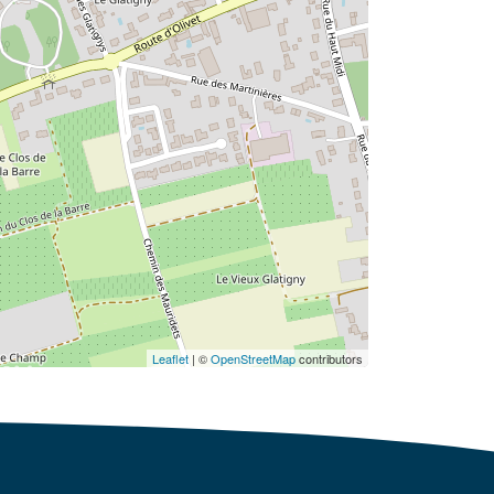
Leaflet
| ©
OpenStreetMap
contributors