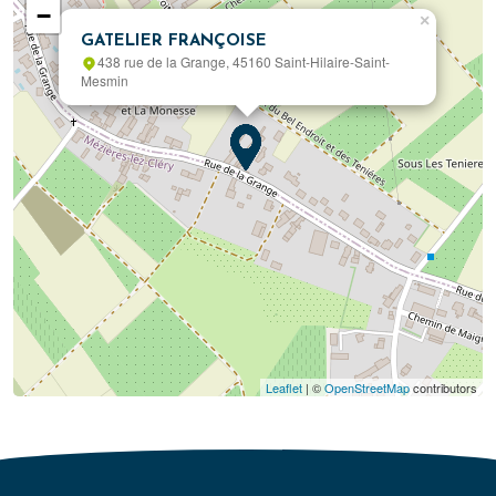
−
×
GATELIER FRANÇOISE
438 rue de la Grange, 45160 Saint-Hilaire-Saint-
Mesmin
Leaflet
| ©
OpenStreetMap
contributors