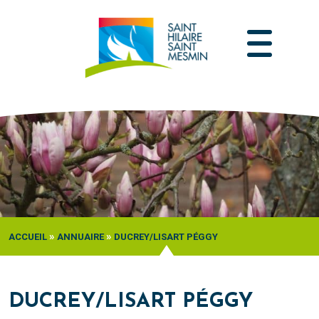
Passer
au
contenu
»
»
ACCUEIL
ANNUAIRE
DUCREY/LISART PÉGGY
DUCREY/LISART PÉGGY