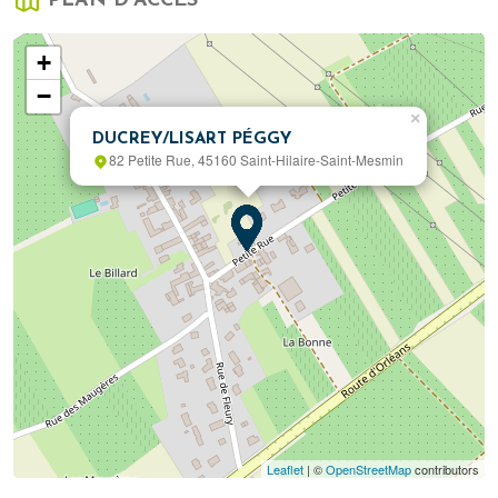
PLAN D'ACCÈS
+
−
×
DUCREY/LISART PÉGGY
82 Petite Rue, 45160 Saint-Hilaire-Saint-Mesmin
Leaflet
| ©
OpenStreetMap
contributors