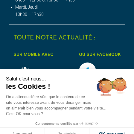
Mardi, Jeudi :
13h30 – 17h30
TOUTE NOTRE ACTUALITÉ :
SUR MOBILE AVEC
OU SUR FACEBOOK
Salut c'est nous...
les Cookies !
On a attendu d'être sûrs que le contenu de ce
site vous intéresse avant de vous déranger, mais
on aimerait bien vous accompagner pendant votre visite...
Accessibilité
Protection des données
Mentions Légales
C'est OK pour vous ?
Consentements certifiés par
Non merci
Je choisis
OK pour moi