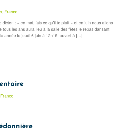
in, France
icton : « en mai, fais ce qu’il te plaît » et en juin nous allons
tous les ans aura lieu à la salle des fêtes le repas dansant
te année le jeudi 6 juin à 12h15, ouvert à […]
mentaire
 France
édonnière