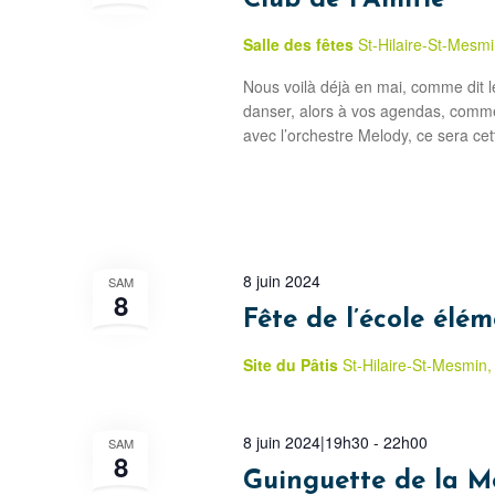
Club de l’Amitié
Salle des fêtes
St-Hilaire-St-Mesm
Nous voilà déjà en mai, comme dit le d
danser, alors à vos agendas, comme 
avec l’orchestre Melody, ce sera cet
8 juin 2024
SAM
8
Fête de l’école élé
Site du Pâtis
St-Hilaire-St-Mesmin,
8 juin 2024|19h30
-
22h00
SAM
8
Guinguette de la M