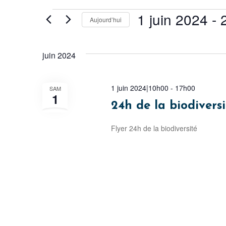
Évènements
1 juin 2024
 - 
Aujourd’hui
Sélectionnez
une
juin 2024
date.
1 juin 2024|10h00
-
17h00
SAM
1
24h de la biodiversi
Flyer 24h de la biodiversité